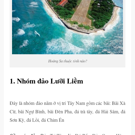
Hoàng Sa thuộc tỉnh nào?
1. Nhóm đảo Lưỡi Liềm
Đây là nhóm đảo nằm ở vị trí Tây Nam gồm các bãi:
Bãi Xà
Cừ, bãi Ngự Bình, bãi Đèn Pha, đá trà tây, đá Hải Sâm, đá
Sơn Kỳ, đá Lồi, đá Chim Én