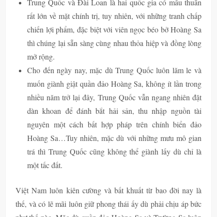
Trung Quốc và Đài Loan là hai quốc gia có mâu thuẫn
rất lớn về mặt chính trị, tuy nhiên, với những tranh chấp
chiến lợi phẩm, đặc biệt với viên ngọc béo bở Hoàng Sa
thì chúng lại sẵn sàng cùng nhau thỏa hiệp và đồng lòng
mở rộng.
Cho đến ngày nay, mặc dù Trung Quốc luôn lăm le và
muốn giành giật quần đảo Hoàng Sa, không ít lần trong
nhiều năm trở lại đây, Trung Quốc vẫn ngang nhiên đặt
dàn khoan để đánh bắt hải sản, thu nhập nguồn tài
nguyên một cách bất hợp pháp trên chính biển đảo
Hoàng Sa…Tuy nhiên, mặc dù với những mưu mô gian
trá thì Trung Quốc cũng không thể giành lấy dù chỉ là
một tấc đất.
Việt Nam luôn kiên cường và bất khuất từ bao đời nay là
thế, và có lẽ mãi luôn giữ phong thái ấy dù phải chịu áp bức