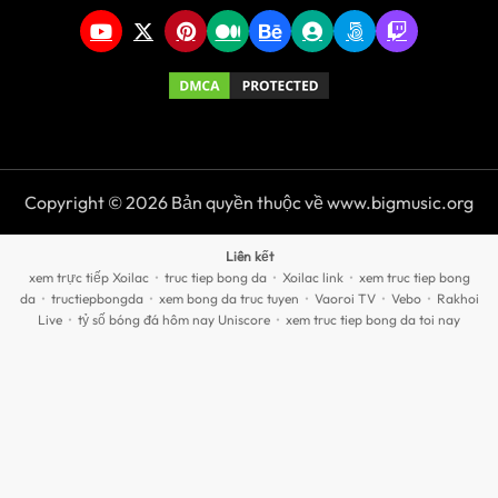
Copyright © 2026 Bản quyền thuộc về www.bigmusic.org
Liên kết
xem trực tiếp Xoilac
•
truc tiep bong da
•
Xoilac link
•
xem truc tiep bong
da
•
tructiepbongda
•
xem bong da truc tuyen
•
Vaoroi TV
•
Vebo
•
Rakhoi
Live
•
tỷ số bóng đá hôm nay Uniscore
•
xem truc tiep bong da toi nay