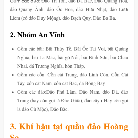
ảo Tri Tôn, đảo Đá Bắc, Đảo Quang Hòa,
Gồm các đảo: Đ
đảo Quang Ảnh, đảo Ốc Hoa, đảo Hữu Nhật, đảo Lưỡi
Liềm (có đảo Duy Mộng), đảo Bạch Quy, Đảo Ba Ba,
2. Nhóm An Vĩnh
Gồm các bãi: Bãi Thủy Tề, Bãi Ốc Tai Voi, bãi Quảng
Nghĩa, bãi La Mác, bãi gò Nổi, bãi Bình Sơn, bãi Châu
Nhai, đá Trương Nghĩa, hòn Tháp,
Gồm các cồn:
Cồn cát Trung, đảo Linh Côn, Cồn Cát
Tây, cồn cát Nam, cồn cát Bắc, đá Bông Bay
Gồm các đảo:
Đảo Phú Lâm, Đảo Nam, đảo Đá, đảo
Trung (hay còn gọi là Đảo Giữa), đảo cây ( Hay còn gọi
là đảo Cù Mộc), Đảo Bắc.
3. Khí hậu tại quần đảo Hoàng
Sa