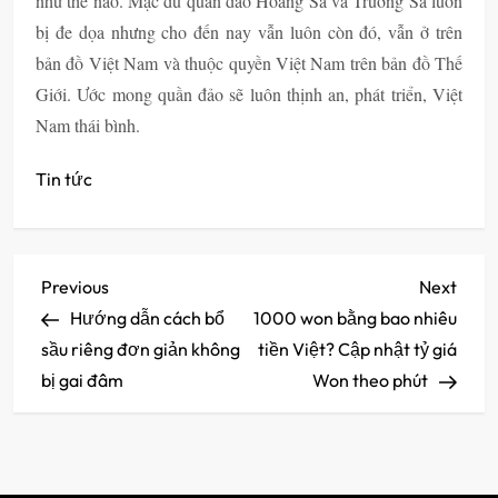
như thế nào. Mặc dù quần đảo Hoàng Sa và Trường Sa luôn
bị đe dọa nhưng cho đến nay vẫn luôn còn đó, vẫn ở trên
bản đồ Việt Nam và thuộc quyền Việt Nam trên bản đồ Thế
Giới. Ước mong quần đảo sẽ luôn thịnh an, phát triển, Việt
Nam thái bình.
Tin tức
Đ
Previous
Next
Previous
Next
Post
Post
Hướng dẫn cách bổ
1000 won bằng bao nhiêu
i
sầu riêng đơn giản không
tiền Việt? Cập nhật tỷ giá
ề
bị gai đâm
Won theo phút
u
h