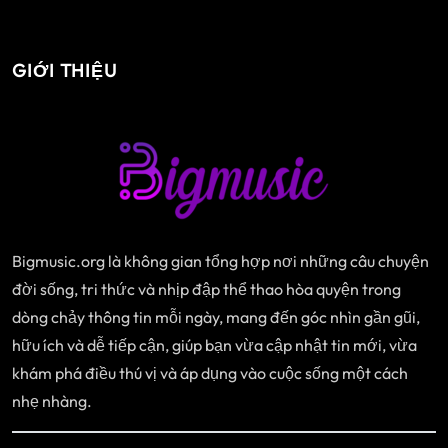
ư
GIỚI THIỆU
ớ
n
g
b
à
Bigmusic.org là không gian tổng hợp nơi những câu chuyện
đời sống, tri thức và nhịp đập thể thao hòa quyện trong
i
dòng chảy thông tin mỗi ngày, mang đến góc nhìn gần gũi,
v
hữu ích và dễ tiếp cận, giúp bạn vừa cập nhật tin mới, vừa
khám phá điều thú vị và áp dụng vào cuộc sống một cách
i
nhẹ nhàng.
ế